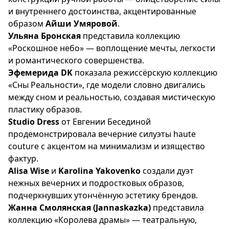
и внутреннего достоинства, акцентированные
образом
Айши Умяровой
.
Ульяна Бронская
представила коллекцию
«Роскошное небо» — воплощение мечты, легкости
и романтического совершенства.
Эфемерида DK
показала режиссёрскую коллекцию
«Сны Реальности», где модели словно двигались
между сном и реальностью, создавая мистическую
пластику образов.
Studio Dress
от Евгении Бесединой
продемонстрировала вечерние силуэты haute
couture с акцентом на минимализм и изящество
фактур.
Alisa Wise
и
Karolina Yakovenko
создали дуэт
нежных вечерних и подростковых образов,
подчеркнувших утончённую эстетику брендов.
Жанна Смолянская (Jannaskazka)
представила
коллекцию «Королева драмы» — театральную,