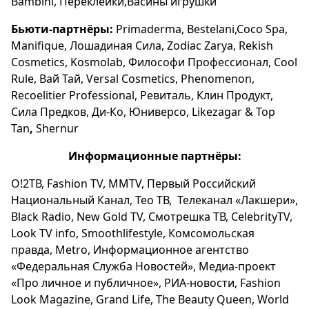
Bambini, Переклейки,Васины игрушки
Бьюти-партнёры:
Primaderma, Bestelani,Coco Spa,
Manifique, Лошадиная Сила, Zodiac Zarya, Rekish
Cosmetics, Kosmolab, Философи Профессионал, Cool
Rule, Вай Тай, Versal Cosmetics, Phenomenon,
Recoelitier Professional, Ревиталь, Клин Продукт,
Сила Предков, Ди-Ко, Юниверсо, Likezagar & Top
Tan
,
Shernur
Информационные партнёры:
О!2ТВ, Fashion TV, MMTV, Первый Российский
Национальный Канал, Тео ТВ, Телеканал «Лакшери»,
Black Radio, New Gold TV, Смотрешка ТВ, CelebrityTV,
Look TV info, Smoothlifestyle, Комсомольская
правда, Metro, Информационное агентство
«Федеральная Служба Новостей», Медиа-проект
«Про личное и публичное», РИА-новости, Fashion
Look Magazine, Grand Life, The Beauty Queen, World