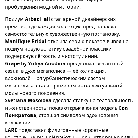
пробуждения модной истории.
Подиум
Arbat Hall
стал ареной дизайнерских
премьер, где каждая коллекция представляла
самостоятельную художественную постановку.
Manifique Bridal
открыла серию показов вывел на
подиум новую эстетику свадебной классики,
подчеркнув лёгкость и чистоту линий.
Grape by Yuliya Anodina
предложил элегантный
casual в духе мегаполиса — её коллекция,
вдохновлённая урбанистическим светом
мегаполиса, стала примером интеллектуальной
моды нового поколения.
Svetlana Mosolova
сделала ставку на театральность
и женственность: показ открыла юная модель
Ева
Понкратова
, ставшая символом вдохновения
коллекции.
LARE
представил филигранные корсетные
конструкции ручной работы — олицетворение силы