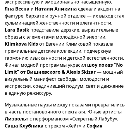
экспрессивную и эмоционально насыщенную.
Яна Весна
и
Натали Аникина
сделали акцент на
фактуре, бархате и ручной отделке — их выход стал
кульминацией женственности и элегантности.
Lara Basik
представила дерзкие, выразительные
образы с элементами молодёжной энергии.
Klimkova Kids
от Евгении Климковой показала
премиальные детские коллекции, подчеркнув
гармонию изысканности и детской естественности.
Финал модной программы украсил
шоу
показ “No
Limit” от Вишневского & Alexis Skizar
— мощный
визуальный манифест свободы, молодости и
экспрессии, соединивший подиум, свет и движение
в единую режиссуру.
Музыкальные паузы между показами превратились
в часть постановочного спектакля. Юные артисты
Лизвольт
с перформансом «Секретный Лабубу»,
Саша Клубника
с треком «Хейт» и
София