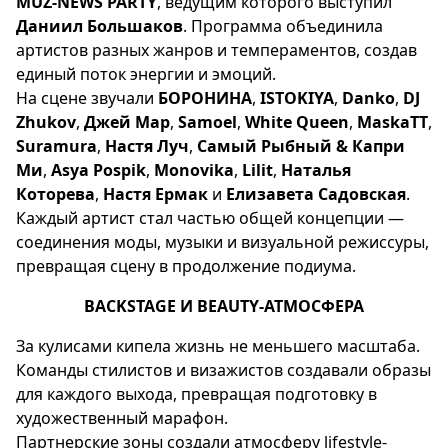
MUZ-NEWS PARTY
, ведущим которого выступил
Даниил Большаков
. Программа объединила
артистов разных жанров и темпераментов, создав
единый поток энергии и эмоций.
На сцене звучали
БОРОНИНА
,
ISTOKIYA
,
Danko
,
DJ
Zhukov
,
Джей Мар
,
Samoel
,
White Queen
,
MaskaTT
,
Suramura
,
Настя Луч
,
Самый Рыбный & Капри
Ми
,
Asya Pospik
,
Monovika
,
Lilit
,
Наталья
Которева
,
Настя Ермак
и
Елизавета Садовская
.
Каждый артист стал частью общей концепции —
соединения моды, музыки и визуальной режиссуры,
превращая сцену в продолжение подиума.
BACKSTAGE И BEAUTY-АТМОСФЕРА
За кулисами кипела жизнь не меньшего масштаба.
Команды стилистов и визажистов создавали образы
для каждого выхода, превращая подготовку в
художественный марафон.
Партнерские зоны создали атмосферу lifestyle-